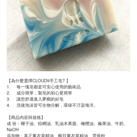
【為什麼選擇CLOUD9手工皂? 】
1. 每一塊皂都是可安心使用的藝術品
2. 成分簡單，製皂的初心更簡單
3. 讓您舒適進入夢鄉的好皂
4. 洗後泡沫皆可生物分解，環保不汙染海洋。
【商品內容與規格】
成 份：椰子油、棕櫚油、乳油木果脂、橄欖油、榛果油、牛奶、
NaOH
添加物：真正薰衣草精油、醒目薰衣草精油、雲母粉