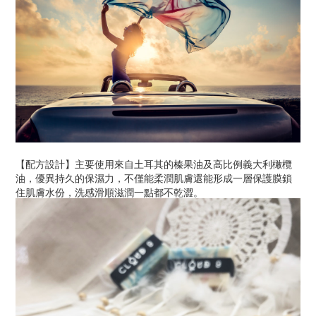
【配方設計】主要使用來自土耳其的榛果油及高比例義大利橄欖
油，優異持久的保濕力，不僅能柔潤肌膚還能形成一層保護膜鎖
住肌膚水份，洗感滑順滋潤一點都不乾澀。