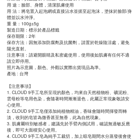
用 途：臉部、身體，清潔肌膚使用
用 法：將皂置入起泡網或直接沾水並搓至起泡沫，塗抹於臉部/身
體並以水沖淨。
重 量：100g±5g
製造日期：標示於產品標籤
保存期限：2年
保存方法：因無添加防腐劑及抗菌劑，請置於乾燥陰涼處，避免
陽光直射。
注意事項：請避開眼睛及私密處使用，使用後如肌膚有任何不適
請立即停用。
照片為示意圖，顏色、外觀以實際出貨現品為準。
產地 : 台灣
【注意事項】
1. CLOUD 9手工皂所呈現的顏色，均來自天然植物粉、礦泥粉、
雲母粉等皂用色染，會隨著時間漸漸退色，此屬正常現象敬請安
心使用。
2. CLOUD 9手工皂僅添加純植物精油，香味會隨時間揮發而轉
淡，收到的皂皆為微香甚至無香，此為自然現象。
3. 肌膚屬特別敏感者，建議先於手臂內側試用，確認無過敏反應
後，即可大面積安心使用。
4. CLOUD 9手工皂為純手工裁切，加上晾皂期間水分蒸發後會使