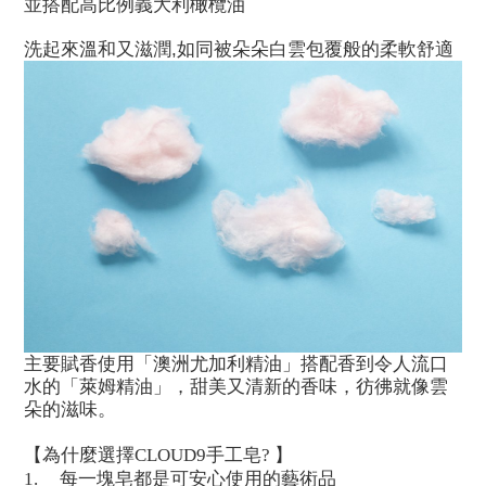
並搭配高比例義大利橄欖油
洗起來溫和又滋潤
,
如同被朵朵白雲包覆般的柔軟舒適
主要賦香使用「澳洲尤加利精油」搭配香到令人流口
水的「萊姆精油」，甜美又清新的香味，彷彿就像雲
朵的滋味。
【為什麼選擇
CLOUD9
手工皂
?
】
1.
每一塊皂都是可安心使用的藝術品