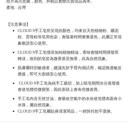
照片為示意圖，顏色、外觀以實際出貨現品為準。
產地
:
台灣
【注意事項】
CLOUD 9
手工皂所呈現的顏色，均來自天然植物粉、礦泥
粉、雲母粉等皂用色染，會隨著時間漸漸退色，此屬正常現
象敬請安心使用。
CLOUD 9
手工皂僅添加純植物精油，香味會隨時間揮發而
轉淡，收到的皂皆為微香甚至無香，此為自然現象。
肌膚屬特別敏感者，建議先於手臂內側試用，確認無過敏反
應後，即可大面積安心使用。
CLOUD 9
手工皂為純手工裁切，加上晾皂期間水分蒸發後
會使皂體些微變形，因此形狀上會有些微差異。
手工皂內含天然甘油，會吸收空氣中的水份使皂體表面有小
水珠，屬自然現象。
CLOUD 9
手工皂屬貼身清潔用品，一經拆封恕不退換。