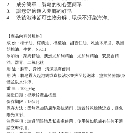
2.
成分簡單，製皂的初心更簡單
3.
讓您舒適進入夢鄉的好皂
4.
洗後泡沫皆可生物分解，環保不汙染海洋。
【商品內容與規格】
成 份：椰子油、棕櫚油、橄欖油、甜杏仁油、乳油木果脂、澳洲
胡桃油
、牛奶、
NaOH
添加物：萊姆精油
、澳洲尤加利精油
、尤加利精油
、安息香精
油
、群青
、二氧化鈦
用 途：臉部、身體，清潔肌膚使用
用 法：將皂置入起泡網或直接沾水並搓至起泡沫，塗抹於臉部
/
身
體並以水沖淨。
重 量：10
0g
±
5g
製造日期：標示於產品標籤
保存期限：
18
個月
保存方法：因無添加防腐劑及抗菌劑，請置於乾燥陰涼處，避免
陽光直射。
注意事項：請避開眼睛及私密處使用，使用後如肌膚有任何不適
請立即停用。