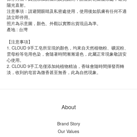
陽光直射。
注意事項：請避開眼睛及私密處使用，使用後如肌膚有任何不適
請立即停用。
照片為示意圖，顏色、外觀以實際出貨現品為準。
產地 : 台灣
【注意事項】
1. CLOUD 9手工皂所呈現的顏色，均來自天然植物粉、礦泥粉、
雲母粉等皂用色染，會隨著時間漸漸退色，此屬正常現象敬請安
心使用。
2. CLOUD 9手工皂僅添加純植物精油，香味會隨時間揮發而轉
淡，收到的皂皆為微香甚至無香，此為自然現象。
About
Brand Story
Our Values