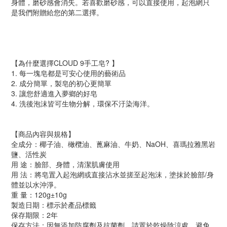
身體，磨砂感會消失。若喜歡磨砂感，可以直接使用，起泡網只
是我們附贈給您的第二選擇。
【為什麼選擇CLOUD 9手工皂? 】
1. 每一塊皂都是可安心使用的藝術品
2. 成分簡單，製皂的初心更簡單
3. 讓您舒適進入夢鄉的好皂
4. 洗後泡沫皆可生物分解，環保不汙染海洋。
【商品內容與規格】
全成分：椰子油、橄欖油、蓖麻油、牛奶、NaOH、喜瑪拉雅黑岩
鹽、活性炭
用 途：臉部、身體，清潔肌膚使用
用 法：將皂置入起泡網或直接沾水並搓至起泡沫，塗抹於臉部/身
體並以水沖淨。
重 量：120g±10g
製造日期：標示於產品標籤
保存期限：2年
保存方法：因無添加防腐劑及抗菌劑，請置於乾燥陰涼處，避免