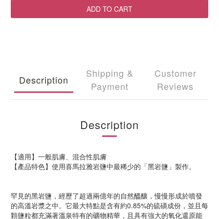
ADD TO CART
Shipping &
Customer
Description
Payment
Reviews
Description
【適用】一般肌膚、混合性肌膚
【產品特色】使用喜馬拉雅岩鹽中最稀少的「黑岩鹽」製作。
罕見的黑岩鹽，經歷了超過兩億年的自然醞釀，慢慢形成於噴發
的高溫岩漿之中。它最大特點是含有約0.85%的硫磺成份，並且每
顆鹽粒都充滿著溫泉特有的礦物精華，且具有強大的氧化還原能