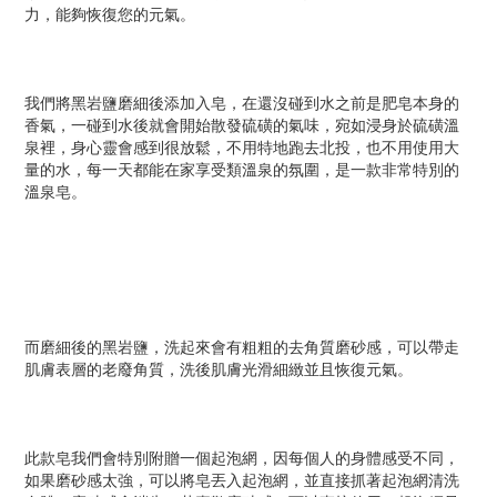
力，能夠恢復您的元氣。
我們將黑岩鹽磨細後添加入皂，在還沒碰到水之前是肥皂本身的
香氣，一碰到水後就會開始散發硫磺的氣味，宛如浸身於硫磺溫
泉裡，身心靈會感到很放鬆，不用特地跑去北投，也不用使用大
量的水，每一天都能在家享受類溫泉的氛圍，是一款非常特別的
溫泉皂。
而磨細後的黑岩鹽，洗起來會有粗粗的去角質磨砂感，可以帶走
肌膚表層的老廢角質，洗後肌膚光滑細緻並且恢復元氣。
此款皂我們會特別附贈一個起泡網，因每個人的身體感受不同，
如果磨砂感太強，可以將皂丟入起泡網，並直接抓著起泡網清洗