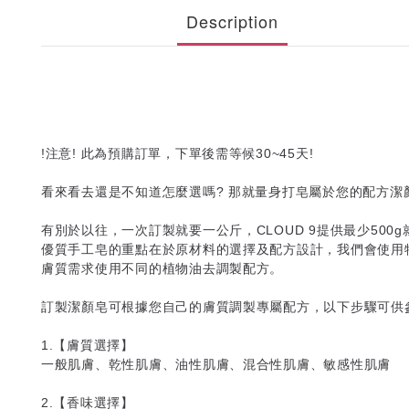
Description
!
注意
!
此為預購訂單，下單後需等候
30~45
天
!
看來看去還是不知道怎麼選嗎
?
那就量身打皂屬於您的配方潔
有別於以往，一次訂製就要一公斤，
CLOUD 9
提供最少
500g
優質手工皂的重點在於原材料的選擇及配方設計，
我們會使用
膚質需求使用不同的植物油
去調製配方。
訂製潔顏皂可根據您自己的膚質調製專屬配方，以下步驟可供
1.【膚質選擇】
一般肌膚、乾性肌膚、油性肌膚、混合性肌膚、敏感性肌膚
2.【香味選擇】