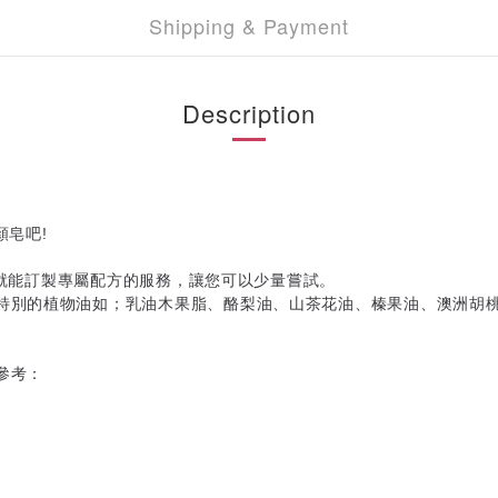
Shipping & Payment
Description
顏皂吧
!
就能訂製專屬配方的服務，讓您可以少量嘗試。
特別的植物油如；乳油木果脂、酪梨油、山茶花油、榛果油、澳洲胡
參考：