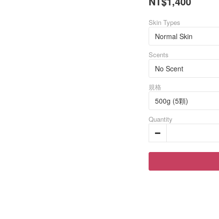
NT$1,400
Skin Types
Scents
規格
Quantity