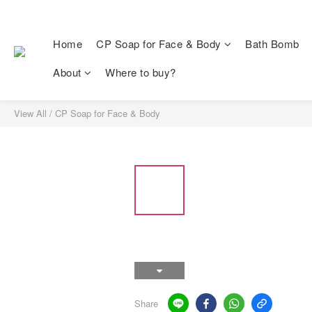
Home
CP Soap for Face & Body
Bath Bomb
About
Where to buy?
View All
/
CP Soap for Face & Body
Share