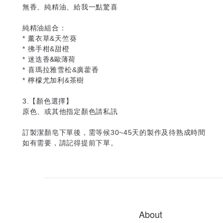
無香、純精油、給我一點驚喜
純精油組合：
* 薰衣草
&
天竺葵
*
彿手柑
&
甜橙
&
歐薄荷
*
迷迭香
*
喜瑪拉雅雪松
&
廣藿香
*
檸檬尤加利
&
茶樹
3.【顏色選擇】
原色、或其他指定顏色請私訊
訂製潔顏皂下單後，需等候
30~45
天的製作及待熟成時間
如有需要，請記得提前下單。
About