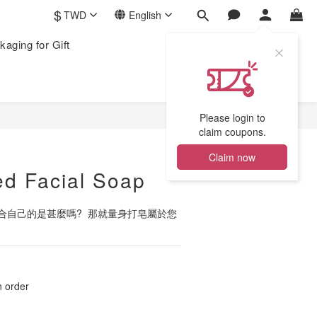
$
TWD
English
kaging for Gift
Please login to
claim coupons.
Claim now
d Facial Soap
自己的是甚麼嗎?  那就量身打皂屬於您
order