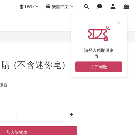
$
TWD
繁體中文
請登入領取優惠
券！
購 (不含迷你皂)
立即領取
免運費
加入購物車