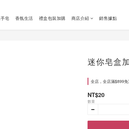
洗手皂
香氛生活
禮盒包裝加購
商店介紹
銷售據點
迷你皂盒加
全店，全店滿$899
NT$20
數量