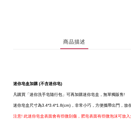
商品描述
迷你皂盒加購
(
不含迷你皂
)
凡購買「迷你洗手皂隨行包」可再加購迷你皂盒，無單獨販售
!
迷你皂盒尺寸為
3.4*3.4*1.8(cm)
，非常小巧，方便攜帶出門，放
注意
!
此迷你皂盒表面會有些微刮傷，肥皂表面有些微泡沫可放入