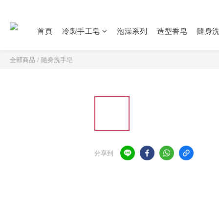
首頁
冷製手工皂
泡澡系列
造型香皂
隨身
全部商品
/
隨身洗手皂
分享到