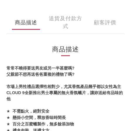
送貨及付款方
商品描述
顧客評價
式
商品描述
常常不曉得要送男友或另一半甚麼嗎
?
父親節不想再送爸爸重複的禮物了嗎
?
市場上男性禮品選擇性相對少
，尤其香氛產品幾乎都以女性為主
CLOUD 9
全新推出男士專屬的無火香氛蠟片
，讓妳送給有品味的
他
不需點火
，
絕對安全
★
懸掛小空間
，
釋放香味時間長
★
百分之百蜜蠟製作
，無多餘添加物
★
禮盒包裝
，送禮大方
★