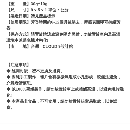
【重 量】
30g±10g
【尺 寸】
9 x 5 x 1
單位：公分
【製造日期】請見產品標示
【使用期限】芳香時間約
6-12
個月後淡去，摩擦表面即可持續芳
香
【保存方式】請置於陰涼處避免陽光照射，勿放置於車內及高溫
環境中以避免蠟片融化
!
【產 地】台灣
- CLOUD 9
設計館
【注意事項】
◆
經開封後，恕不更換及退貨。
◆
因純手工製作，蠟片會有微微氣泡或小孔形成，較無法避免，
介意者請慎思。
◆ 以
100%
蜜蠟製作
，請勿放置於車上或接觸高溫，以避免蠟片融
化
!
◆ 本產品非食品
，不可食用，
請勿放置於孩童易取處
，以免誤
食。