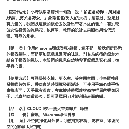
【
設計理念
】小時候常常聽到一句話，說「
爸爸是樹幹，媽媽是
綠葉，孩子是花朵。
」象徵爸爸
(
男人
)
的大樹，是強壯、堅定且
有力量的，我們以這樣的概念去設計出帶著木紋的蠟片，有別較
偏女性喜愛的乾燥花，以簡單、乾淨的設計去突顯出男性們沉
穩、可靠的形象
。
【
賦
香
】使用
Miaroma
環保香氛
-
綠檀，這不是一般我們所熟悉
的檀香氣味，而是更加沉穩且溫暖的味道。別名為綠檀的療創木
結合了檀香的氣味，木質調的氣息自然地帶著療癒及安心感，撫
平身心靈。
【使用方式】可懸掛於衣櫥、更衣室、等密閉空間，小空間較能
發揮蠟片效用。香味會隨時間揮發而變淡，可使用手掌心或手指
摩擦表面，因手掌有溫度，在摩擦時將釋放被鎖在裡層的香氛因
子。若真的味道很淡，即可選擇用刀片輕刮除表面的蠟。
【品
名】
CLOUD 9
男士無火香氛蠟片
-
綠檀
【成 份】蜜蠟、
Miaroma
環保香氛
【用
途】小空間淨化與芳香
-
可懸掛於衣櫥、更衣室、等密閉
空間
(
僅適用小空間
)