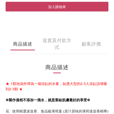
加入購物車
送貨及付款方
商品描述
顧客評價
式
商品描述
1
顆泡澡炸彈為一個浴缸的水量，如遇大型的
2-3
人浴缸請增量
★
到
2-3
顆
★
✲
製作過程不添加一滴水
，
就是要給肌膚最好的享受
✲
花
:
使用精選迷迭香
、食品級薄荷葉
(
原汁原味的薄荷迷迭香精華
)