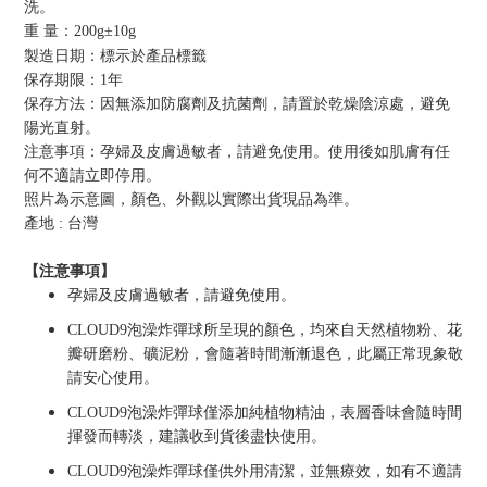
洗。
重 量：20
0g±10g
製造日期：標示於產品標籤
保存期限：
1年
保存方法：
因
無添加防腐劑及抗菌劑，請置於乾燥陰涼處，避免
陽光直射。
注意事項：孕婦及皮膚過敏者，請避免使用
。
使用後如肌膚有任
何不適請立即停用。
照片為示意圖，顏色、外觀以實際出貨現品為準。
產地
:
台灣
【注意事項】
孕婦及皮膚過敏者，請避免使用
。
CLOUD9
泡澡炸彈球所呈現的顏色，均來自天然植物粉、花
瓣研磨粉、礦泥粉，
會隨著時間漸漸退色，此屬正常現象敬
請安心使用。
CLOUD9
泡澡炸彈球僅添加純植物精油，表層香味會隨時間
揮發而轉淡，建議收到貨後盡快使用
。
CLOUD9
泡澡炸彈球
僅供外用清潔，
並無療效
，如有不適請