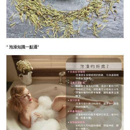
* 泡澡知識一點通*