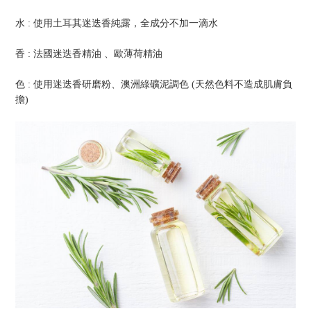
水
:
使用土耳其迷迭香純露，全成分不加一滴水
香
:
法國迷迭香精油
、歐薄荷精油
色
:
使用迷迭香研磨粉、澳洲綠礦泥調色
(
天然色料不造成肌膚負
擔
)