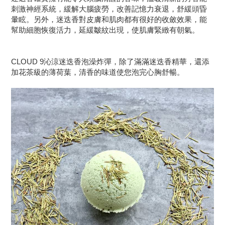
刺激神經系統，緩解大腦疲勞，改善記憶力衰退，舒緩頭昏
暈眩
。另外
，迷迭香對皮膚和肌肉都有很好的收斂效果，能
幫助細胞恢復活力，延緩皺紋出現，使肌膚緊緻有朝氣
。
CLOUD 9
沁涼迷迭香泡澡炸彈
，除了滿滿迷迭香精華，還添
加花茶級的薄荷葉，清香的味道使您泡完心胸舒暢
。