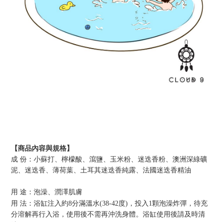
【商品內容與規格】
成 份：
小蘇打、檸檬酸、瀉鹽、玉米粉、迷迭香粉
、澳洲深綠礦
泥
、迷迭香、薄荷葉
、
土耳其迷迭香純露、法國迷迭香精油
用 途：泡澡、潤澤肌膚
用 法：
浴缸注入約
8
分滿溫水
(38-42
度
)
，
投入
1
顆泡澡炸彈
，
待充
分溶解再行入浴
，使用後不需再沖洗身體
。浴缸使用後請及時清