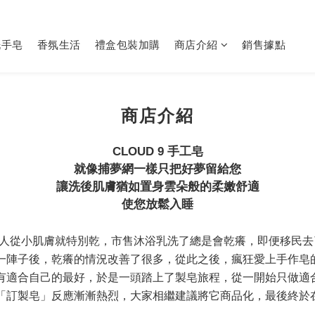
洗手皂
香氛生活
禮盒包裝加購
商店介紹
銷售據點
商店介紹
CLOUD 9
手工皂
就像捕夢網一樣只把好夢留給您
讓洗後肌膚猶如置身雲朵般的柔嫩舒適
使您放鬆入睡
人從小肌膚就特別乾，市售沐浴乳洗了總是會乾癢，即便移民去
一陣子後，乾癢的情況改善了很多，從此之後，瘋狂愛上手作皂
有適合自己的最好，於是一頭踏上了製皂旅程，從一開始只做適
「訂製皂」反應漸漸熱烈，大家相繼建議將它商品化，最後終於