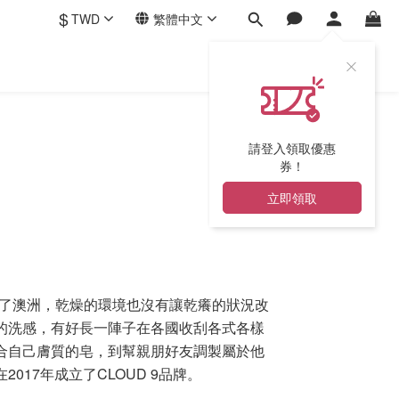
$
TWD
繁體中文
請登入領取優惠
券！
立即領取
了澳洲，乾燥的環境也沒有讓乾癢的狀況改
的洗感，有好長一陣子在各國收刮各式各樣
合自己膚質的皂，到幫親朋好友調製屬於他
在
2017
年成立了
CLOUD 9
品牌
。