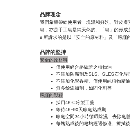
品牌理念
我們希望帶給使用者一塊溫和好洗、對皮膚
皂，亦是手工皂是純天然的。「皂」的形成
9
所訴求的是以「安全的原材料」
及「嚴謹
品牌的堅持
安全的原材料
僅使用經合格驗證之植物油
不添加防腐劑及
SLS
、
SLES
石化界
不添加化學香精、僅使用純植物精
無多餘添加劑，如固化劑等
嚴謹的製程
採用
45°C
冷製工藝
等待
45~90
天晾皂熟成期
晾皂空間
24
小時循環除濕，去除皂
每塊熟成後的皂均經過修邊、擦拭