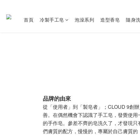
首頁
冷製手工皂
泡澡系列
造型香皂
隨身
品牌的由來
從「使用者」到「製皂者」
；
CLOUD 9
創辦
善
。在偶然機會下認識了手工皂
，發覺使用
的手作皂
。參差不齊的皂洗久了
，才發現只
們膚質的配方，慢慢的，專屬於自己膚質的