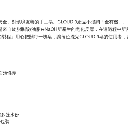
安全、對環境友善的手工皂。
CLOUD 9
產品不強調「全有機」、
是來自於脂肪酸
(
油脂
)+NaOH
所產生的皂化反應，在這過程中所
的製程」用心把關每一塊皂
，讓每位洗完
CLOUD 9
皂的使用者，
面活性劑
油
體多餘水份
後包裝