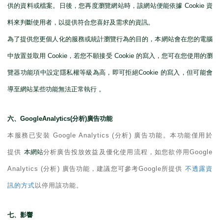
供的資料或檔案。日後，您再度瀏覽網站時，該網站便能依據
Cookie
資
料來判斷使用者，以提供符合您喜好及需求的資訊。
為了提供您更個人化的服務或統計瀏覽行為的目的，本網站會在您的電腦
中放置並取用
Cookie
，若您不願接受
Cookie
的寫入，您可在您使用的瀏
覽器功能項中設定隱私權等級為高，即可拒絕
Cookie
的寫入，但可能會
導至網站某些功能無法正常執行 。
六、
GoogleAnalytics(
分析
)
廣告功能
本服務已安裝
Google Analytics (
分析
)
廣告功能。本功能僅用於
提供
本網站
分析廣告投放效益及優化使用流程，如您欲停用
Google
Analytics (
分析
)
廣告功能，建議您可參考
Google
所提供
不透露資
訊的方式
以停用該功能。
七、影響