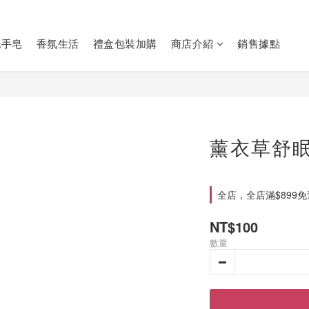
洗手皂
香氛生活
禮盒包裝加購
商店介紹
銷售據點
薰衣草舒
全店，全店滿$899
NT$100
數量