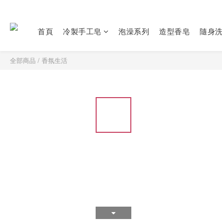
首頁
冷製手工皂
泡澡系列
造型香皂
隨身
全部商品
/
香氛生活