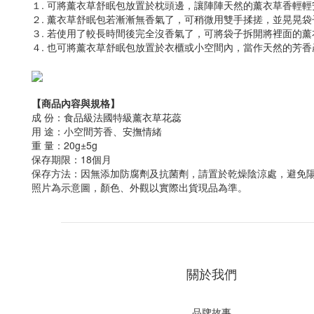
１. 可將薰衣草舒眠包放置於枕頭邊，讓陣陣天然的薰衣草香輕
２. 薰衣草舒眠包若漸漸無香氣了，可稍微用雙手揉搓，並晃晃
３. 若使用了較長時間後完全沒香氣了，可將袋子拆開將裡面的
４. 也可將薰衣草舒眠包放置於衣櫃或小空間內，當作天然的芳香
【商品內容與規格】
成 份：食品級法國特級薰衣草花蕊
用 途：小空間芳香、安撫情緒
重 量：20g±5g
保存期限：18個月
保存方法：因無添加防腐劑及抗菌劑，請置於乾燥陰涼處，避免
照片為示意圖，顏色、外觀以實際出貨現品為準。
關於我們
品牌故事