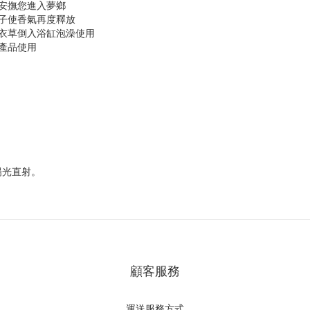
輕安撫您進入夢鄉
袋子使香氣再度釋放
薰衣草倒入浴缸泡澡使用
產品使用
陽光直射。
顧客服務
運送服務方式