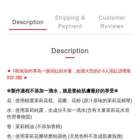
Shipping &
Customer
Description
Payment
Reviews
Description
1
顆泡澡炸彈為一個浴缸的水量，如遇大型的
2-3
人浴缸請增量
★
到
2-3
顆
★
✲
製作過程不添加一滴水，就是要給肌膚最好的享受
✲
花
:
使用精選茉莉花苞、花瓣、花粉
(
原汁原味的茉莉花精華
)
水
:
使用茉莉純露，全成分不加一滴水
(
含有大量茉莉花水溶
性營養物質
)
香
:
茉莉精油
(
不添加香精
)
色
:
使用茉莉花瓣研磨粉調色
(
天然色料不造成肌膚負擔
)