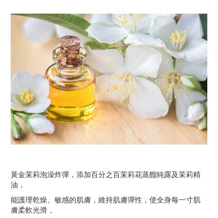
黃金茉莉泡澡炸彈，添加百分之百茉莉花蒸餾純露及茉莉精
油，
能護理乾燥、敏感的肌膚，維持肌膚彈性，使全身每一寸肌
膚柔軟光滑，