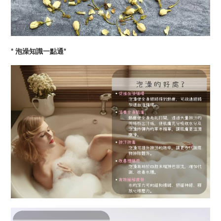
* 泡澡知識一點通*