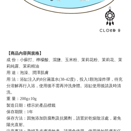
【商品內容與規格】
成 份：
小蘇打、檸檬酸、瀉鹽、玉米粉、茉莉花粉、茉莉花、茉
莉純露、茉莉精油
用 途：泡澡、潤澤肌膚
用 法：
浴缸注入約
8
分滿溫水
(38-42
度
)
，
投入
1
顆泡澡炸彈
，
待充
分溶解再行入浴
，使用後不需再沖洗身體
。浴缸使用後請及時清
洗。
重 量：20
0g±10g
製造日期：標示於產品標籤
保存期限：
1年
保存方法：
因
無添加防腐劑及抗菌劑，請置於乾燥陰涼處，避免
陽光直射。