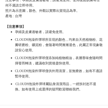
注意事項：孕婦及皮膚過敏者，請避免使用
。
使用後如肌膚有任
何不適請立即停用。
照片為示意圖，顏色、外觀以實際出貨現品為準。
產地
:
台灣
【注意事項】
孕婦及皮膚過敏者，請避免使用
。
CLOUD9
泡澡炸彈球所呈現的顏色，均來自天然植物粉、花
瓣研磨粉、礦泥粉，
會隨著時間漸漸退色，此屬正常現象敬
請安心使用。
CLOUD9
泡澡炸彈球僅添加純植物精油，表層香味會隨時間
揮發而轉淡，建議收到貨後盡快使用
。
CLOUD9
泡澡炸彈球
僅供外用清潔，
並無療效
，如有不適請
暫停使用。
CLOUD9
泡澡炸彈球
屬貼身清潔用品，一經拆封恕不退
換。
如有使用上或選擇的疑問歡迎聯絡我們。