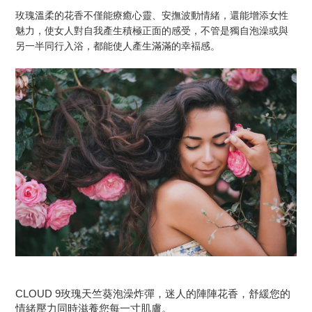
玫瑰溫柔的花香不僅能療癒心靈、安撫波動情緒，還能增添女性
魅力，使女人對自我產生積極正面的感受，不管是獨自泡澡或與
另一半同行入浴，都能使人產生滿滿的幸褔感。
CLOUD 9
玫瑰天竺葵泡澡炸彈
，迷人的陣陣花香，舒緩您的
情緒壓力同時滋養您每一寸肌膚
。