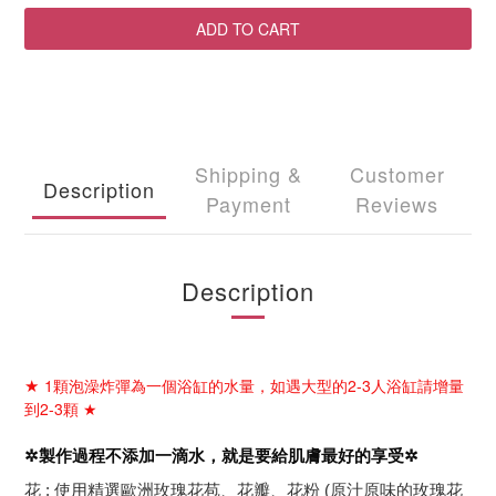
ADD TO CART
Shipping &
Customer
Description
Payment
Reviews
Description
1
顆泡澡炸彈為一個浴缸的水量，如遇大型的
2-3
人浴缸請增量
★
到
2-3
顆
★
✲
製作過程不添加一滴水，就是要給肌膚最好的享受
✲
花
:
使用精選歐洲玫瑰花苞、花瓣、花粉
(
原汁原味的玫瑰花