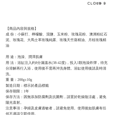
【商品內容與規格】
成 份：
小蘇打、檸檬酸、瀉鹽、玉米粉、玫瑰花粉
、澳洲粉紅石
泥
、玫瑰花、
大馬士革玫瑰純露、玫瑰天竺葵精油
、月桂玫瑰精
油
用 途：泡澡、潤澤肌膚
用 法：
浴缸注入約
8
分滿溫水
(38-42
度
)
，
投入
1
顆泡澡炸彈
，
待充
分溶解再行入浴
，使用後不需再沖洗身體
。浴缸使用後請及時清
洗。
重 量：20
0g±10g
製造日期：標示於產品標籤
保存期限：
1年
保存方法：
因
無添加防腐劑及抗菌劑，請置於乾燥陰涼處，避免
陽光直射。
注意事項：孕婦及皮膚過敏者，請避免使用
。
使用後如肌膚有任
何不適請立即停用。