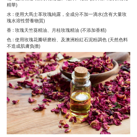
精華
)
水
:
使用大馬士革玫瑰純露，全成分不加一滴水
(
含有大量玫
瑰水溶性營養物質
)
香
:
玫瑰天竺葵精油、月桂玫瑰精油
(
不添加香精
)
色
:
使用玫瑰花瓣研磨粉、及澳洲粉紅石泥粉調色
(
天然色料
不造成肌膚負擔
)