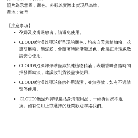
照片為示意圖，顏色、外觀以實際出貨現品為準。
產地
:
台灣
【注意事項】
孕婦及皮膚過敏者，請避免使用
。
CLOUD9
泡澡炸彈球所呈現的顏色，均來自天然植物粉、花
瓣研磨粉、礦泥粉，
會隨著時間漸漸退色，此屬正常現象敬
請安心使用。
CLOUD9
泡澡炸彈球僅添加純植物精油，表層香味會隨時間
揮發而轉淡，建議收到貨後盡快使用
。
CLOUD9
泡澡炸彈球
僅供外用清潔，
並無療效
，如有不適請
暫停使用。
CLOUD9
泡澡炸彈球
屬貼身清潔用品，一經拆封恕不退
換。
如有使用上或選擇的疑問歡迎聯絡我們。