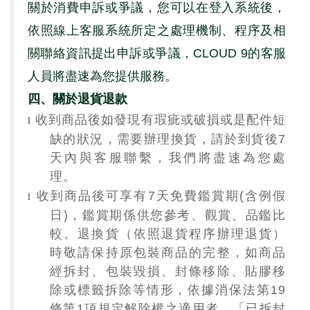
關於消費申訴或爭議，您可以在登入系統後，
依照線上客服系統所定之處理機制、程序及相
關聯絡資訊提出申訴或爭議，
CLOUD 9
的客服
人員將盡速為您提供服務。
四、關於退貨退款
收到商品後如發現有瑕疵或破損或是配件短
l
缺的狀況，需要辦理換貨，請於到貨後
7
天內與客服聯繫，我們將盡速為您處
理。
收到商品後可享有
7
天免費鑑賞期
(
含例假
l
日
)
，鑑賞期係供您參考、觀賞、品鑑比
較。退換貨（依照退貨程序辦理退貨）
時敬請保持原包裝商品的完整，如商品
經拆封、包裝毀損、封條移除、貼膠移
除或標籤拆除等情形，依據消保法第
19
條第
1
項規定解除權之適用者，「已拆封