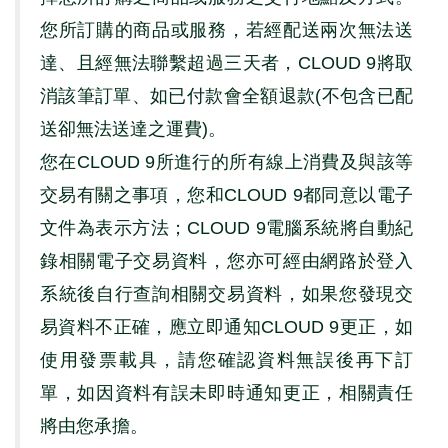
您所訂購的商品或服務，若經配送兩次無法送
達、且經無法聯繫超過三天者，
CLOUD 9
將取
消該筆訂單、如已付款會全額退款
(
不包含已配
送卻無法送達之運費
)
。
您在
CLOUD 9
所進行的所有線上消費及與該等
交易有關之事項，您和
CLOUD 9
都同意以電子
文件為表示方法；
CLOUD 9
電腦系統將自動紀
錄相關電子交易資料，您亦可經由網路於登入
系統後自行查詢相關交易資料，如果您發現交
易資料不正確，應立即通知
CLOUD 9
更正，如
使用發票載具，請您確認資料無誤後再下訂
單，如因資料有誤未即時通知更正，相關責任
將由您承擔。