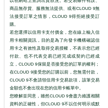
以在網站上查詢出貨狀況。若交易條件有誤、
商品無存貨、服務無法提供、或有
CLOUD 9
無
法接受訂單之情形，
CLOUD 9
得拒絕接受訂
購。
若您選擇以信用卡支付價金，您在線上輸入信
用卡相關資訊，目的是為了向發卡機構確認信
用卡之有效性及取得交易授權，不表示您已經
付款、也不代表交易已經完成或契約已經成
立，
CLOUD 9
保留是否接受您的訂單的權利；
在
CLOUD 9
接受您的訂購以前，您無需付款，
CLOUD 9
不會請領信用卡交易款項，該筆交易
金額也不會出現在您的信用卡帳單中。
您瞭解並同意，雖然
CLOUD 9
會盡力維護相關
資料的正確性，但
CLOUD 9
不以任何明示或默