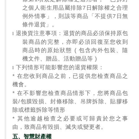
之個人衛生用品屬排除
7
日解除權之合理
例外情事」，則該等商品「不提供
7
日無
條件退貨」。
退換貨注意事項：退貨的商品必須保持原包
l
裝商品的完整，亦即必須回復至您收到
商品時的原始狀態
(
包含內外包裝、隨
機文件、贈品、活動贈品等
)
下列情形可能影響您的退貨權限：
l
*
在您收到商品之前，已提供您檢查商品之
機會。
*
在不影響您檢查商品情形下，您將商品包
裝
/
包膜毀損、封條移除、吊牌拆除、貼膠移
除或標籤拆除等情形
*
其他逾越檢查之必要或可歸責於您之事
由，致商品有毀損、滅失或變更者。
五、智慧財產權