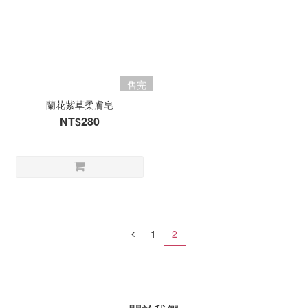
售完
蘭花紫草柔膚皂
NT$280
1
2